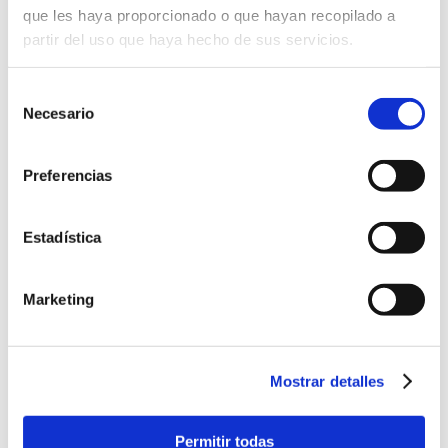
permite atender a tus pacientes
estén
que les haya proporcionado o que hayan recopilado a
donde estén
, hoy es desde casa,
partir del uso que haya hecho de sus servicios.
mañana será mientras están de viaje de
negocios, de vacaciones, o cursando un
Selección
Necesario
año en el extranjero.
de
consentimiento
Preferencias
Si ya eres su médico… acompáñales
siempre, estén donde estén.
Estadística
Descubre más información en
este
Marketing
enlace
Puedes
contactar con nosotros
,
Mostrar detalles
estaremos encantados de atenderte y
hacer una demo de producto.
Permitir todas